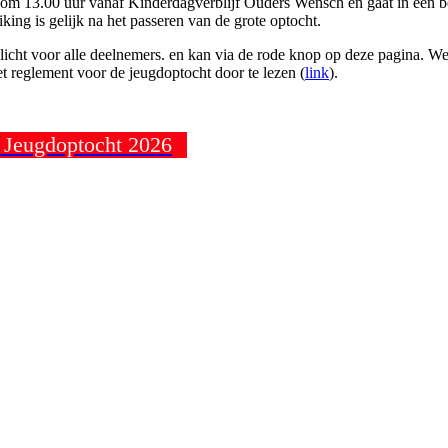
t om 13.00 uur vanaf Kinderdagverblijf Ouders Wensch en gaat in een bo
iking is gelijk na het passeren van de grote optocht.
plicht voor alle deelnemers. en kan via de rode knop op deze pagina. We
t reglement voor de jeugdoptocht door te lezen (
link
).
n Jeugdoptocht 2026