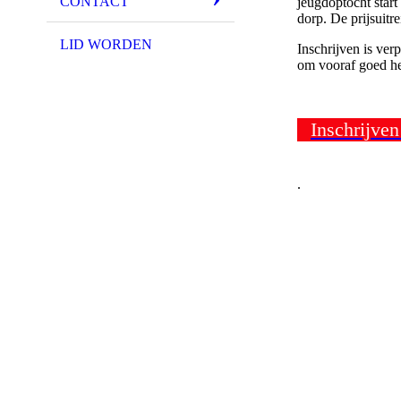
CONTACT
jeugdoptocht star
dorp. De prijsuitre
LID WORDEN
Inschrijven is ver
om vooraf goed he
Inschrijve
.