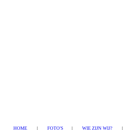
HOME
|
FOTO'S
|
WIE ZIJN WIJ?
|