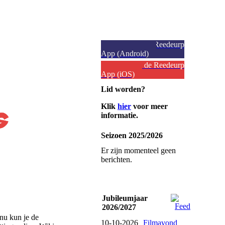
Download de Reedeurp
App (Android)
Download de Reedeurp
App (iOS)
Lid worden?
Klik
hier
voor meer
informatie.
Seizoen 2025/2026
Er zijn momenteel geen
berichten.
Jubileumjaar
2026/2027
nu kun je de
10-10-2026
Filmavond